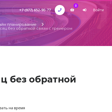
0
+7 (977) 652-90-77
Войти
айн планирование
сяц без обратной связи с тренером
яц без обратной
вать на время